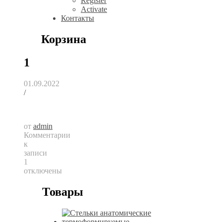
Register
Activate
Контакты
Корзина
1
01.09.2022
/
от
admin
Комментарии
к
записи
1
отключены
Товары