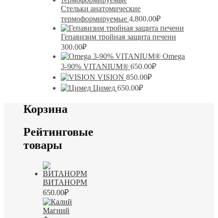
Стельки анатомические
термоформируемые
4,800.00
₽
Гепавизим тройная защита печени
300.00
₽
Omega
3-90% VITANIUM®
650.00
₽
VISION
850.00
₽
Цимед
650.00
₽
Корзина
Рейтинговые
товары
ВИТАНОРМ
650.00
₽